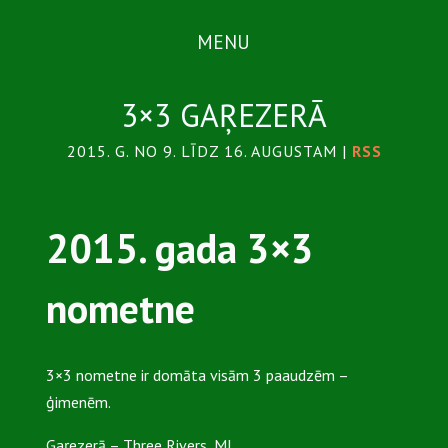
MENU
3×3 GAŖEZERĀ
2015. G. NO 9. LĪDZ 16. AUGUSTAM |
RSS
2015. gada 3×3
nometne
3×3 nometne ir domāta visām 3 paaudzēm –
ģimenēm.
Gaŗezerā – Three Rivers, MI