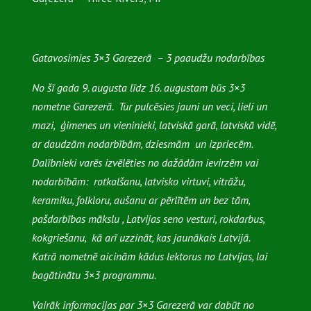
Gatavosimies 3×3 Garezerā – 3 paaudžu nodarbības
No šī gada 9. augusta līdz 16. augustam būs 3×3
nometne Garezerā. Tur pulcēsies jauni un veci, lieli un
mazi, ģimenes un vieninieki, latviskā garā, latviskā vidē,
ar daudzām nodarbībām, dziesmām un izpriecēm.
Dalībnieki varēs izvēlēties no dažādām ievirzēm vai
nodarbībām: rotkalšanu, latvisko virtuvi, vitrāžu,
keramiku, folkloru, aušanu ar pērlītēm un bez tām,
pašdarbības mākslu , Latvijas seno vesturi, rokdarbus,
kokgriešanu, kā arī uzzināt, kas jaunākais Latvijā.
Katrā nometnē aicinām kādus lektorus no Latvijas, lai
bagātinātu 3×3 programmu.
Vairāk informacijas par 3×3 Garezerā var dabūt no